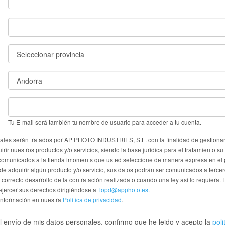
Tu E-mail será también tu nombre de usuario para acceder a tu cuenta.
ales serán tratados por AP PHOTO INDUSTRIES, S.L. con la finalidad de gestionar 
rir nuestros productos y/o servicios, siendo la base jurídica para el tratamiento su
comunicados a la tienda imoments que usted seleccione de manera expresa en el
 de adquirir algún producto y/o servicio, sus datos podrán ser comunicados a terc
 correcto desarrollo de la contratación realizada o cuando una ley así lo requiera. 
jercer sus derechos dirigiéndose a
lopd@apphoto.es
.
información en nuestra
Política de privacidad
.
 envío de mis datos personales, confirmo que he leido y acepto la
poli