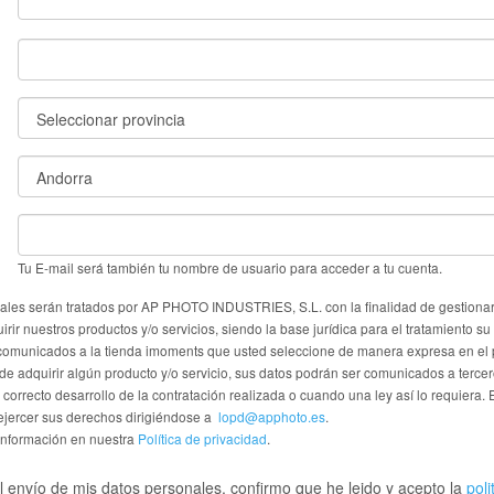
Tu E-mail será también tu nombre de usuario para acceder a tu cuenta.
ales serán tratados por AP PHOTO INDUSTRIES, S.L. con la finalidad de gestionar 
rir nuestros productos y/o servicios, siendo la base jurídica para el tratamiento su
comunicados a la tienda imoments que usted seleccione de manera expresa en el
 de adquirir algún producto y/o servicio, sus datos podrán ser comunicados a terc
 correcto desarrollo de la contratación realizada o cuando una ley así lo requiera. 
jercer sus derechos dirigiéndose a
lopd@apphoto.es
.
información en nuestra
Política de privacidad
.
 envío de mis datos personales, confirmo que he leido y acepto la
poli